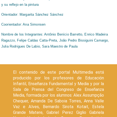
y su reflejo en la pintura
Orientador: Margarita Sánchez Sánchez
Coorientador: Ana Simonsen
Nombre de los Integrantes: Antônio Benício Barretto, Enrico Madeira
Ragazzo, Felipe Caldas Catta-Preta, João Pedro Bissiguini Camargo,
Julia Rodrigues De Labio, Sara Maestro de Paula
El contenido de este portal Multimedia está
producido por los profesores de Educación
Infantil, Enseñanza Fundamental y Media y por la
Sala de Prensa del Congreso de Enseñanza
Media, formada por los alumnos: Alex Assumpção
Chequer, Amanda De Saboia Torres, Anna Valle
Vaz e Alves, Bernardo Sirota Kotait, Estela
Grande Matere, Gabriel Perez Giglio Gabriela