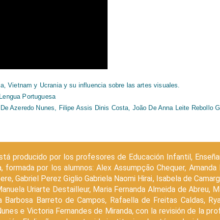
, Vietnam y Ucrania y su influencia sobre las artes visuales.
e Lengua Portuguesa
De Azeredo Nunes, Filipe Assis Dinis Costa, João De Anna Leite Rebollo G
stá producido por los profesores de Educación Infantil, Enseñ
, formada por los alumnos: Alex Assumpção Chequer, Amanda De
ere, Gabriel Perez Giglio Gabriela Naomi Hirai, Isabela de Camar
, Manuela Uriarte Destailleur, Maria Fernanda Almeida de Abreu,
la Barbosa Barreto de Campos, Rafaella de Freitas Caldas, Ry
unes e Victoria Fernandes de Miranda, con la revisión de la pro