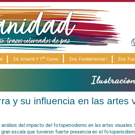
Er
al
Ed. Infantil Y 1
Curso
Ens. Fundamental I
Ens. Fun
Ilustracion
a y su influencia en las artes 
un análisis del impacto del fotoperiodismo en las artes visuales. 
 gran escala que tuvieron fuerte presencia
en el
fotoperiodismo