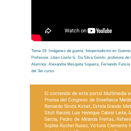
Tema 19: Imágenes de guerra: fotoperiodismo en Guernica
Profesora: Lilian Lisete G. Da Silva Gorski, profesora d
Alumnos: Alexandre Mesquita Siqueira, Fernando Funcia 
del 3er curso.
El contenido de este portal Multimedia e
Prensa del Congreso de Enseñanza Media
Bernardo Sirota Kotait, Estela Grande Mat
Stoll Ranzini, Luis Henrique Cabral Leite
Garcia, Pedro de Miranda Freitas, Rafae
Sophia Rochel Russo, Victoria Clemente N