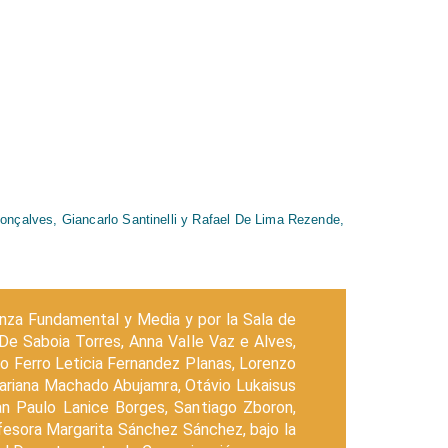
onçalves, Giancarlo Santinelli y Rafael De Lima Rezende,
anza Fundamental y Media y por la Sala de
 Saboia Torres, Anna Valle Vaz e Alves,
go Ferro Leticia Fernandez Planas, Lorenzo
 Mariana Machado Abujamra, Otávio Lukaisus
an Paulo Lanice Borges, Santiago Zboron,
fesora Margarita Sánchez Sánchez, bajo la