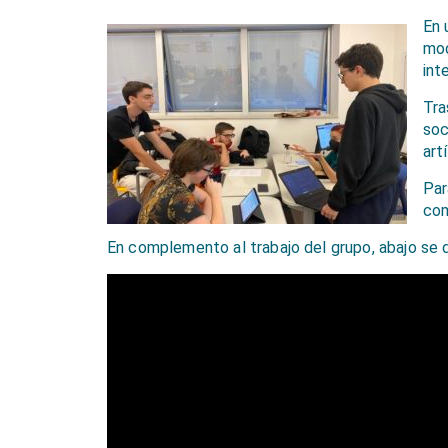
En 
mo
int
Tra
soc
art
Par
com
En complemento al
trabajo del grupo,
abajo se