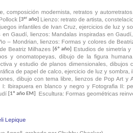
re, composición modernista, retratos y autorretrato
er
 Pollock
Lienzo: retrato de artista, constelac
[3
año]
juegos infantiles de Ivan Cruz, ejercicios de luz y s
os en Gaudí, lienzos: Mandalas inspiradas en Gaudí
eño – Mondrian, lienzos: Formas y colores de Beatri
 de Beatriz Milhazes
Estudios de simetría y 
[6º año]
obos y onomatopeyas, dibujo de la figura humana,
ectiva y estudio de planos dimensionales, dibujos c
ráfica de papel de calco, ejercicio de luz y sombra, 
iones, dibujo con tema libre, lienzos de Pop Art y
 I: Ibirapuera en blanco y negro y Fotografia II:
udí
Escultura: Formas geométricas reinv
[1º año EM]
li Lepique