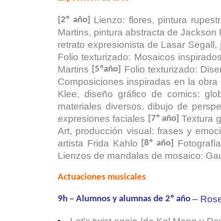
Lienzo: flores, pintura rupest
[2º año]
Martins, pintura abstracta de Jackson
retrato expresionista de Lasar Segall, 
Folio texturizado: Mosaicos inspirad
Martins
Folio texturizado: Dis
[5ºaño]
Composiciones inspiradas en la obra
Klee, diseño gráfico de comics: gl
materiales diversos, dibujo de persp
expresiones faciales
Textura g
[7º año]
Art, producción visual: frases y emoc
artista Frida Kahlo
Fotografía
[8º año]
Lienzos de mandalas de mosaico: Ga
Actuaciones musicales
– Rose
9h –
Alumnos y alumnas de 2º año