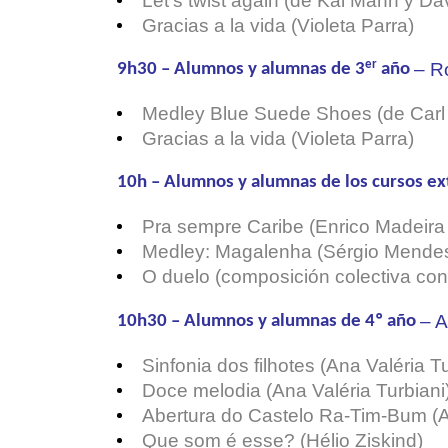
Let’s twist again (de Kal Mann y D
Gracias a la vida (Violeta Parra)
er
– R
9h30 –
Alumnos y alumnas de 3
año
Medley Blue Suede Shoes (de Carl
Gracias a la vida (Violeta Parra)
10h – Alumnos y alumnas de los cursos ex
Pra sempre Caribe (Enrico Madeira
Medley: Magalenha (Sérgio Mendes
O duelo (composición colectiva co
– A
10h30 – Alumnos y alumnas de 4º año
Sinfonia dos filhotes (Ana Valéria Tu
Doce melodia (Ana Valéria Turbiani
Abertura do Castelo Ra-Tim-Bum (
Que som é esse? (Hélio Ziskind)