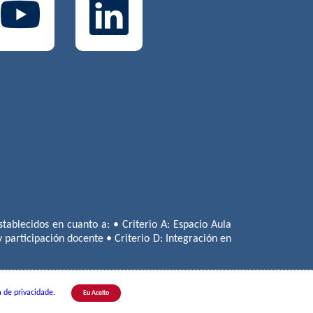
tablecidos en cuanto a: • Criterio A: Espacio Aula
 y participación docente • Criterio D: Integración en
a de privacidade
.
Eu Aceito
lo | Tel.:
+55(11) 3779-1800