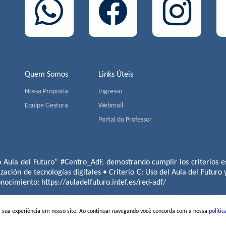
Quem Somos
Links Úteis
Nossa Proposta
Ingresso
Equipe Gestora
Webmail
Portal do Professor
o Aula del Futuro” #Centro_AdF, demostrando cumplir los criterios es
ización de tecnologías digitales • Criterio C: Uso del Aula del Futuro
conocimiento:
https://auladelfuturo.intef.es/red-adf/
a sua experiência em nosso site. Ao continuar navegando você concorda com a nossa
polític
S | Av. Jorge João Saad, 905 - Morumbi - CEP 05618-001 - São Pau