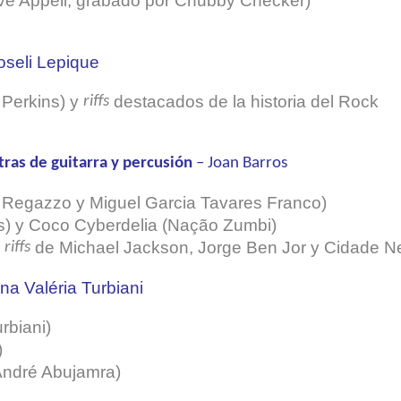
ave Appell, grabado por Chubby Checker)
oseli Lepique
 Perkins) y
destacados de la historia del Rock
riffs
tras de guitarra y percusión
– Joan Barros
 Regazzo y Miguel Garcia Tavares Franco)
) y Coco Cyberdelia (Nação Zumbi)
n
de Michael Jackson, Jorge Ben Jor y Cidade N
riffs
na Valéria Turbiani
rbiani)
)
André Abujamra)