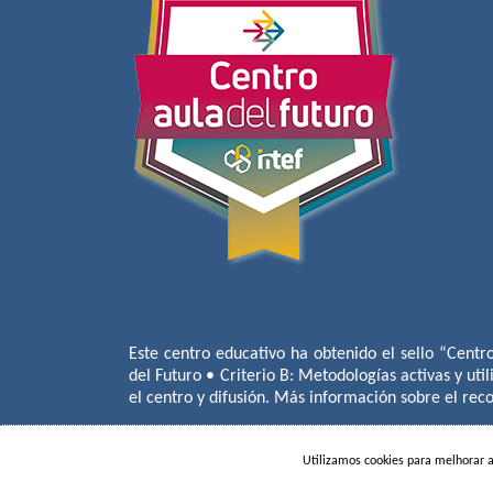
Este centro educativo ha obtenido el sello “Centr
del Futuro • Criterio B: Metodologías activas y util
el centro y difusión. Más información sobre el re
Utilizamos cookies para melhorar 
COLÉGIO MIGUEL DE CERVANTE