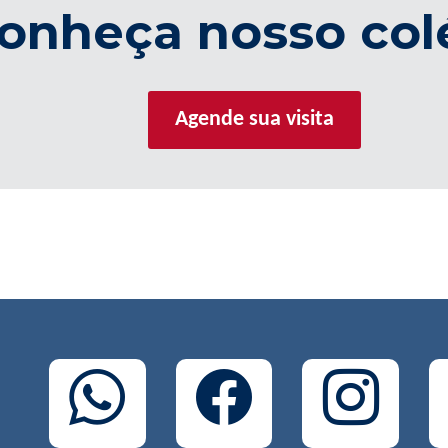
onheça nosso col
Agende sua visita