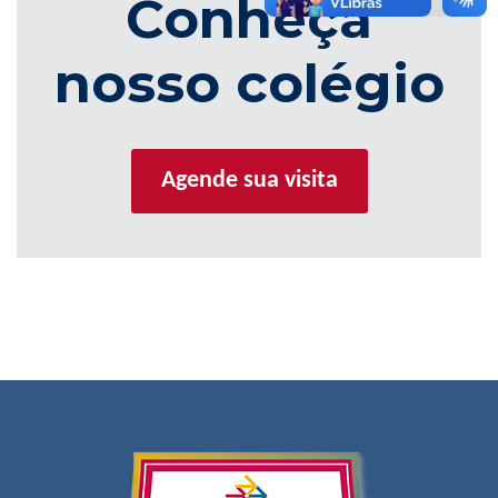
Conheça
nosso colégio
Agende sua visita