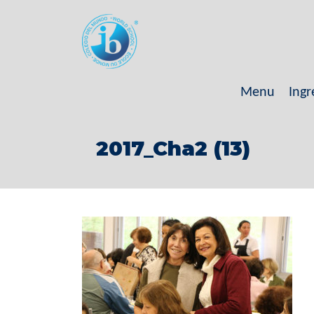
Menu
Ingr
2017_Cha2 (13)