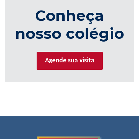
Conheça
nosso colégio
Agende sua visita