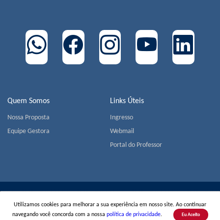
Quem Somos
Links Úteis
Nossa Proposta
Ingresso
Equipe Gestora
Webmail
Portal do Professor
COLÉGIO MIGUEL DE CERVANTES | Av. Jorge João Saad,
Utilizamos cookies para melhorar a sua experiência em nosso site. Ao continuar
905 - Morumbi - CEP 05618-001 - São Paulo | Tel.:
+55(11)
navegando você concorda com a nossa
política de privacidade
.
3779-1800
Eu Aceito