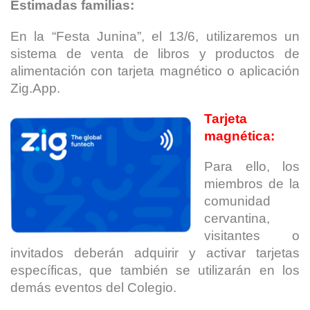
Estimadas familias:
En la “Festa Junina”, el 13/6, utilizaremos un
sistema de venta de libros y productos de
alimentación con tarjeta magnético o aplicación
Zig.App.
Tarjeta
magnética:
Para ello, los
miembros de la
comunidad
cervantina,
visitantes o
invitados deberán adquirir y activar tarjetas
específicas, que también se utilizarán en los
demás eventos del Colegio.