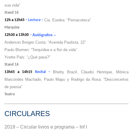
sua vida”
Stand 16
Cia. Eureka: “Pernacoteca”
12h a 12h45
– Lectura –
Marquise
Autógrafos –
12h30 a 13h30
–
Anderson Borges Costa: “Avenida Paulista, 22”
Paulo Blumen: “Terquídea e a flor da vida”
Yvette Pais: “¿Qué pasa?”
Stand 16
Bhetty Brazil, Cláudio Henrique, Mônica
13h45 a 14h15
Recital –
Marcondes Machado, Paulo Mapu y Rodrigo da Rosa: “Desconcertos
de poesia”
Teatro
CIRCULARES
2019 – Circular livros e programa – Inf I