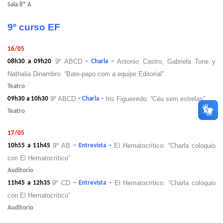
Sala 8º A
9º curso EF
16/05
9º ABCD
Antonio Castro, Gabriela Tone y
08h30 a 09h20
– Charla –
Nathalia Dinambro: “Bate-papo com a equipe Editorial”
Teatro
9º ABCD
Iris Figueiredo: “Céu sem estrelas”
09h30 a 10h30
– Charla –
Teatro
17/05
9º AB
El Hematocrítico: “Charla coloquio
10h55 a 11h45
– Entrevista –
con El Hematocrítico”
Auditorio
9º CD
El Hematocrítico: “Charla coloquio
11h45 a 12h35
– Entrevista –
con El Hematocrítico”
Auditorio