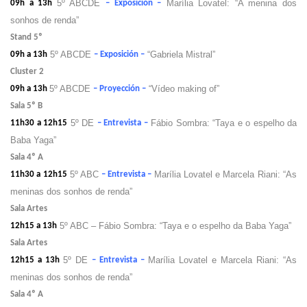
5º ABCDE
Marília Lovatel: “A menina dos
09h a 13h
– Exposición –
sonhos de renda”
Stand 5º
5º ABCDE
“Gabriela Mistral”
09h a 13h
– Exposición –
Cluster 2
5º ABCDE
“Vídeo making of”
09h a 13h
– Proyección –
Sala 5º B
5º DE
Fábio Sombra: “Taya e o espelho da
11h30 a 12h15
– Entrevista –
Baba Yaga”
Sala 4º A
5º ABC
Marília Lovatel e Marcela Riani: “As
11h30 a 12h15
– Entrevista –
meninas dos sonhos de renda”
Sala Artes
5º ABC – Fábio Sombra: “Taya e o espelho da Baba Yaga”
12h15 a 13h
Sala Artes
5º DE
Marília Lovatel e Marcela Riani: “As
12h15 a 13h
– Entrevista –
meninas dos sonhos de renda”
Sala 4º A