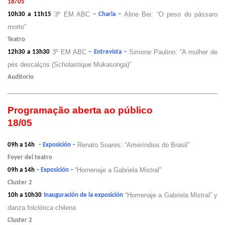
18/05
3º EM ABC
Aline Bei: “O peso do pássaro
10h30 a 11h15
– Charla –
morto”
Teatro
3º EM ABC
Simone Paulino: “A mulher de
12h30 a 13h30
– Entrevista –
pés descalços (Scholastique Mukasonga)”
Auditorio
Programação aberta ao público
18/05
Renato Soares: “Ameríndios do Brasil”
09h a 14h
–
Exposición –
Foyer del teatro
“Homenaje a Gabriela Mistral”
09h a 14h
– Exposición –
Cluster 2
“Homenaje a Gabriela Mistral” y
10h a 10h30
Inauguración de la exposición
danza folclórica chilena
Cluster 2