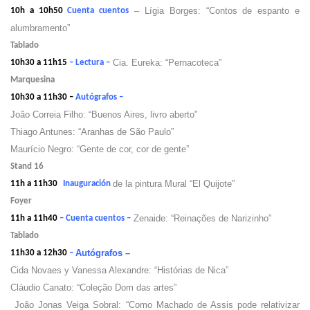
– Lígia Borges: “Contos de espanto e
10h a 10h50
Cuenta cuentos
alumbramento”
Tablado
Cia. Eureka: “Pernacoteca”
10h30 a 11h15
– Lectura –
Marquesina
10h30 a 11h30 –
Autógrafos –
João Correia Filho: “Buenos Aires, livro aberto”
Thiago Antunes: “Aranhas de São Paulo”
Maurício Negro: “Gente de cor, cor de gente”
Stand 16
de la pintura Mural “El Quijote”
11h a 11h30
Inauguración
Foyer
Zenaide: “Reinações de Narizinho”
11h a 11h40
– Cuenta cuentos –
Tablado
Autógrafos –
11h30 a 12h30
–
Cida Novaes y Vanessa Alexandre: “Histórias de Nica”
Cláudio Canato: “Coleção Dom das artes”
João Jonas Veiga Sobral: “Como Machado de Assis pode relativizar