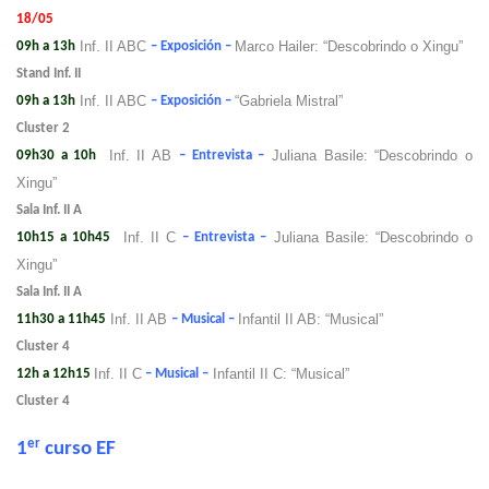
18/05
Inf. II ABC
Marco Hailer: “Descobrindo o Xingu”
09h a 13h
– Exposición –
Stand Inf. II
Inf. II ABC
“Gabriela Mistral”
09h a 13h
– Exposición –
Cluster 2
Inf. II AB
Juliana Basile: “Descobrindo o
09h30 a 10h
– Entrevista –
Xingu”
Sala Inf. II A
Inf. II C
Juliana Basile: “Descobrindo o
10h15 a 10h45
– Entrevista –
Xingu”
Sala Inf.
II A
Inf. II AB
Infantil II AB: “Musical”
11h30 a 11h45
– Musical –
Cluster 4
Inf. II C
Infantil II C: “Musical”
12h a 12h15
– Musical –
Cluster 4
er
1
curso EF