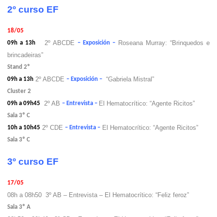
2º curso EF
18/05
2º ABCDE
Roseana Murray: “Brinquedos e
09h a 13h
– Exposición –
brincadeiras”
Stand 2º
2º ABCDE
“Gabriela Mistral”
09h a 13h
– Exposición –
Cluster 2
2º AB
El Hematocrítico: “Agente Ricitos”
09h a 09h45
– Entrevista –
Sala 3º C
2º CDE
El Hematocrítico: “Agente Ricitos”
10h a 10h45
– Entrevista –
Sala 3º C
3º curso EF
17/05
08h a 08h50 3º AB – Entrevista – El Hematocrítico: “Feliz feroz”
Sala 3º A