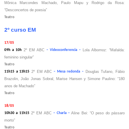
Mônica Marcondes Machado, Paulo Mapu y Rodrigo da Rosa:
“Desconcertos de poesia”
Teatro
2º curso EM
17/05
2º EM ABC
Lola Albornoz: “Mafalda:
09h a 10h
– Videoconferencia –
feminino singular”
Teatro
2º EM ABC
Douglas Tufano, Fábio
11h15 a 13h15
– Mesa redonda –
Brazolin, João Jonas Sobral, Marise Hansen y Simone Paulino: “180
anos de Machado”
Teatro
18/05
2º EM ABC
Aline Bei: “O peso do pássaro
10h30 a 11h15
– Charla –
morto”
Teatro