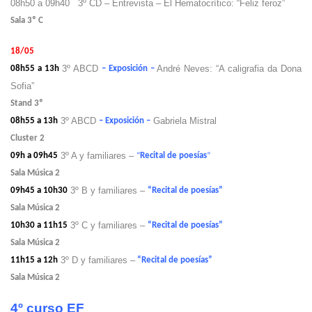
08h50 a 09h40 3º CD – Entrevista – El Hematocrítico: “Feliz feroz”
Sala 3º C
18/05
3º ABCD
André Neves: “A caligrafia da Dona
08h55 a 13h
– Exposición –
Sofia”
Stand 3º
3º ABCD
Gabriela Mistral
08h55 a 13h
– Exposición –
Cluster 2
3º A y familiares –
09h a 09h45
“
Recital de poesías
”
Sala Música 2
3º B y familiares –
09h45 a 10h30
“Recital de poesías”
Sala Música 2
3º C y familiares –
10h30 a 11h15
“Recital de poesías”
Sala Música 2
3º D y familiares –
11h15 a 12h
“Recital de poesías”
Sala Música 2
4º curso EF