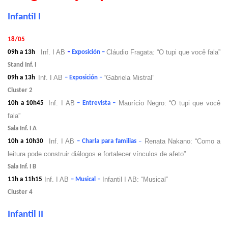
Infantil I
18/05
Inf. I AB
Cláudio Fragata: “O tupi que você fala”
09h a 13h
–
Exposición –
Stand Inf. I
Inf. I AB
“Gabriela Mistral”
09h a 13h
– Exposición –
Cluster 2
Inf. I AB
Maurício Negro: “O tupi que você
10h a 10h45
– Entrevista
–
fala”
Sala Inf. I A
Inf. I AB
Renata Nakano: “Como a
10h a 10h30
– Charla para familia
s
–
leitura pode construir diálogos e fortalecer vínculos de afeto”
Sala Inf.
I B
Inf. I AB
Infantil I AB: “Musical”
11h a 11h15
– Musical –
Cluster 4
Infantil II