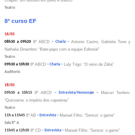
Chaplin: um tesouro em preto e branco”
Teatro
8º curso EF
16/05
8º ABCD
Antonio Castro, Gabriela Tone y
08h30 a 09h20
– Charla –
Nathalia Dinambro: “Bate-papo com a equipe Editorial”
Teatro
8º ABCD
Luly Trigo: “O reino de Zália”
09h30 a 10h30
– Charla –
Auditorio
18/05
8º ABCD
Maicon Tenfem:
09h30 a 10h15
– Entrevista/Homenaje –
“Quissama: o império dos capoeiras”
Teatro
8º AB
Manuel Filho: “Sensor: o game”
11h a 11h45
– Entrevista –
Sala 8º A
8º CD
Manuel Filho: “Sensor: o game”
11h45 a 12h30
– Entrevista –