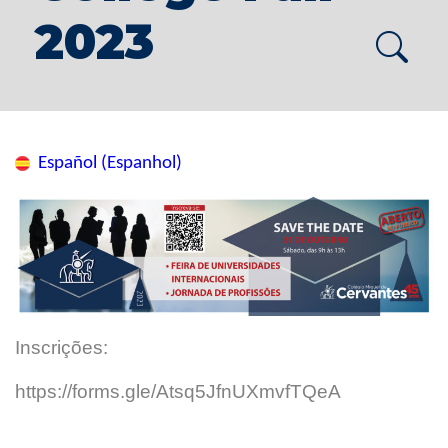
2023
Español (Espanhol)
Inscrições:
https://forms.gle/Atsq5JfnUXmvfTQeA