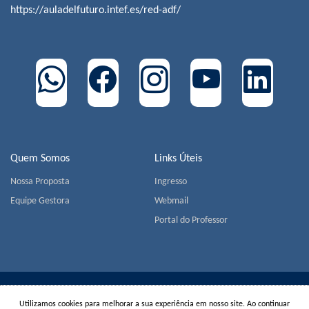
https://auladelfuturo.intef.es/red-adf/
Quem Somos
Links Úteis
Nossa Proposta
Ingresso
Equipe Gestora
Webmail
Portal do Professor
COLÉGIO MIGUEL DE CERVANTES | Av. Jorge João Saad,
Utilizamos cookies para melhorar a sua experiência em nosso site. Ao continuar
905 - Morumbi - CEP 05618-001 - São Paulo | Tel.:
+55(11)