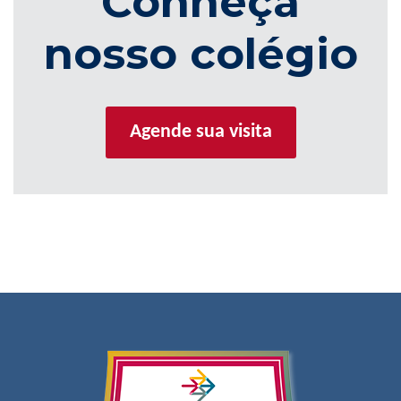
Conheça
nosso colégio
Agende sua visita