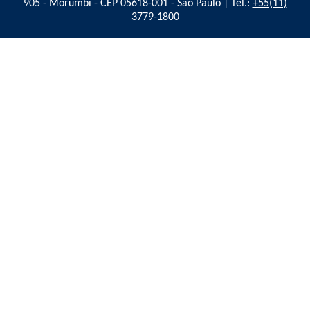
905 - Morumbi - CEP 05618-001 - São Paulo | Tel.:
+55(11)
3779-1800