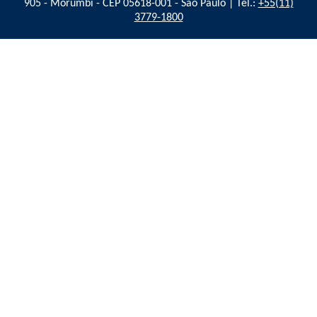
905 - Morumbi - CEP 05618-001 - São Paulo | Tel.:
+55(11)
3779-1800