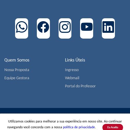
Quem Somos
Links Úteis
Nossa Proposta
Ingresso
Equipe Gestora
Webmail
Portal do Professor
COLÉGIO MIGUEL DE CERVANTES | Av. Jorge João Saad,
Utilizamos cookies para melhorar a sua experiência em nosso site. Ao continuar
905 - Morumbi - CEP 05618-001 - São Paulo | Tel.:
+55(11)
navegando você concorda com a nossa
política de privacidade
.
Eu Aceito
3779-1800