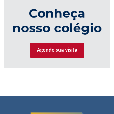
Conheça
nosso colégio
Agende sua visita