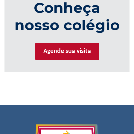
Conheça
nosso colégio
Agende sua visita