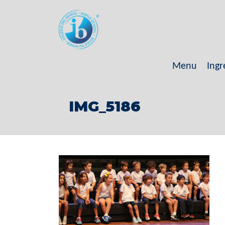
Menu
Ingr
IMG_5186