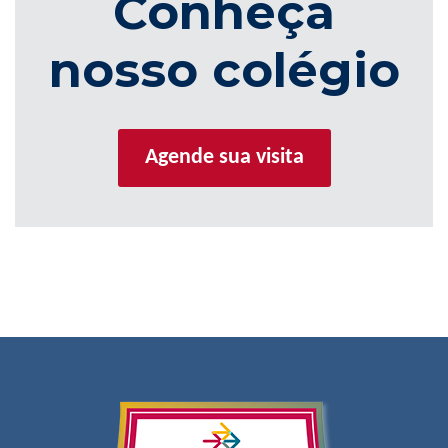
Conheça
nosso colégio
Agende sua visita