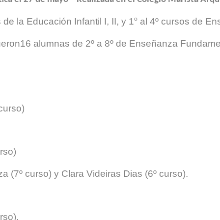
o
e la Educación Infantil I, II, y 1
al 4º cursos de E
fueron16 alumnas de 2º a 8º de Enseñanza Fundament
curso)
rso)
 (7º curso) y Clara Videiras Dias (6º curso).
rso).