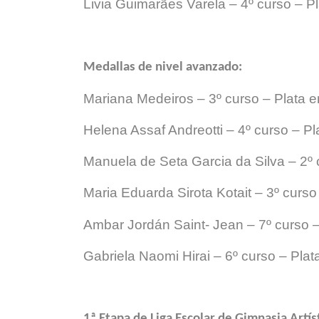
Livia Guimarães Varela – 4º curso – Pl
Medallas
de nivel avanzado:
Mariana Medeiros – 3º curso – Plata en
Helena Assaf Andreotti – 4º curso – Pla
Manuela de Seta Garcia da Silva – 2º 
Maria Eduarda Sirota Kotait – 3º curso 
Ambar Jordán Saint- Jean – 7º curso – 
Gabriela Naomi Hirai – 6º curso – Plata
1ª Etapa de Liga Escolar de Gimnasia Artí