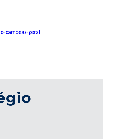
ao-campeas-geral
égio