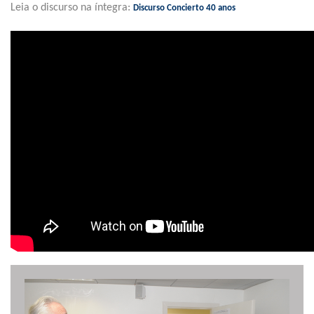
Leia o discurso na íntegra:
Discurso Concierto 40 anos