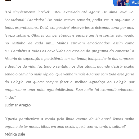
“
Foi simplesmente incrível! Estou extasiada até agora! De alma leve! Foi
Sensacional! Fantástico!
De onde estava sentada, podia ver a orquestra e
todos os professores. De lá, era possível observá-los se deixando levar por uma
leveza sublime. Olhares compenetrados e sempre um leve sorriso estampado
no rostinho de cada um… Muitos estavam emocionados, assim como
eu.
Parabéns a todos os envolvidos na escolha do programa do concerto!
A
história de superação e persistência em continuar, independente das surpresas
e desafios da vida, faz todo o sentido nos dias atuais, quando desistir acaba
sendo o caminho mais rápido. Que venham mais 40 anos com toda essa garra
do Colégio em querer sempre fazer o melhor.
Agradeço ao Colégio por
proporcionar uma noite agradabilíssima.
Essa noite foi extraordinariamente
linda!”
Lucimar Aragão
“Queria parabenizar a escola pelo lindo evento de 40 anos!
Temos muito
orgulho de ter nossos filhos em uma escola que incentiva tanto a cultura!”
Mônica Dale