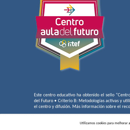
Este centro educativo ha obtenido el sello “Centr
del Futuro • Criterio B: Metodologías activas y util
el centro y difusión. Más información sobre el re
Utilizamos cookies para melhorar 
COLÉGIO MIGUEL DE CERVANTE