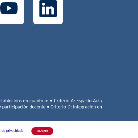
tablecidos en cuanto a: • Criterio A: Espacio Aula
 y participación docente • Criterio D: Integración en
a de privacidade
.
Eu Aceito
lo | Tel.:
+55(11) 3779-1800