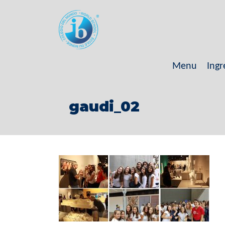
Menu
Ingr
gaudi_02