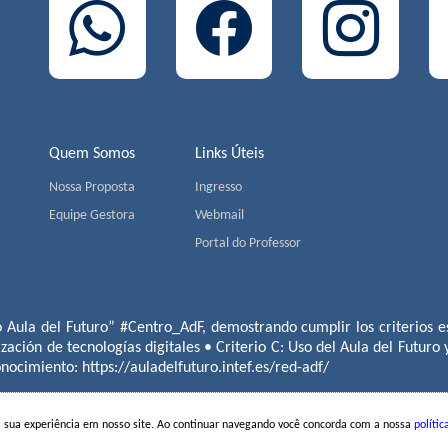
Quem Somos
Links Úteis
Nossa Proposta
Ingresso
Equipe Gestora
Webmail
Portal do Professor
o Aula del Futuro” #Centro_AdF, demostrando cumplir los criterios es
ización de tecnologías digitales • Criterio C: Uso del Aula del Futuro
conocimiento:
https://auladelfuturo.intef.es/red-adf/
a sua experiência em nosso site. Ao continuar navegando você concorda com a nossa
polític
S | Av. Jorge João Saad, 905 - Morumbi - CEP 05618-001 - São Pau