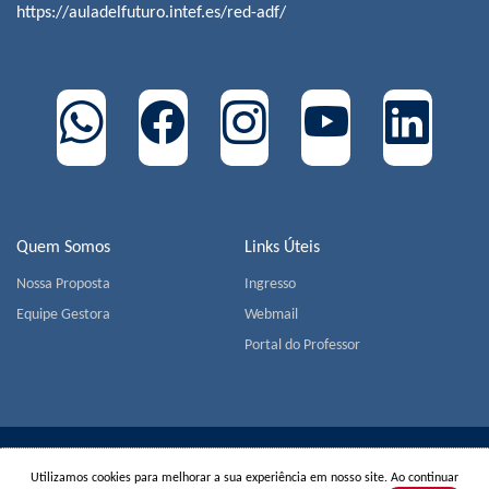
https://auladelfuturo.intef.es/red-adf/
Quem Somos
Links Úteis
Nossa Proposta
Ingresso
Equipe Gestora
Webmail
Portal do Professor
COLÉGIO MIGUEL DE CERVANTES | Av. Jorge João Saad,
Utilizamos cookies para melhorar a sua experiência em nosso site. Ao continuar
905 - Morumbi - CEP 05618-001 - São Paulo | Tel.:
+55(11)