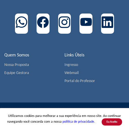
Quem Somos
Links Úteis
Nossa Proposta
Ingresso
Equipe Gestora
Webmail
Portal do Professor
COLÉGIO MIGUEL DE CERVANTES | Av. Jorge João Saad,
Utilizamos cookies para melhorar a sua experiência em nosso site. Ao continuar
905 - Morumbi - CEP 05618-001 - São Paulo | Tel.:
+55(11)
navegando você concorda com a nossa
política de privacidade
.
3779-1800
Eu Aceito