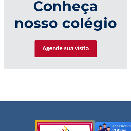
Conheça
nosso colégio
Agende sua visita