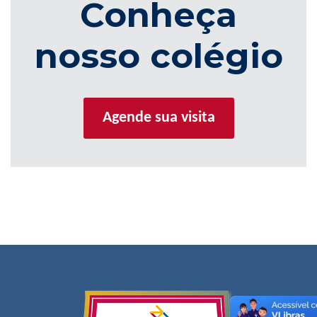
Conheça
nosso colégio
Agende sua visita