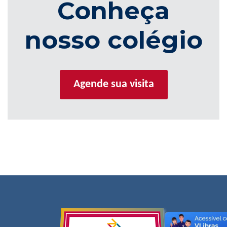
Conheça
nosso colégio
Agende sua visita