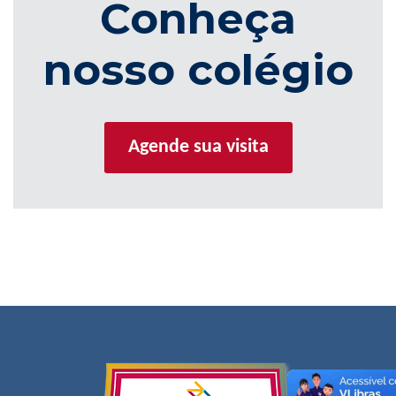
Conheça
nosso colégio
Agende sua visita