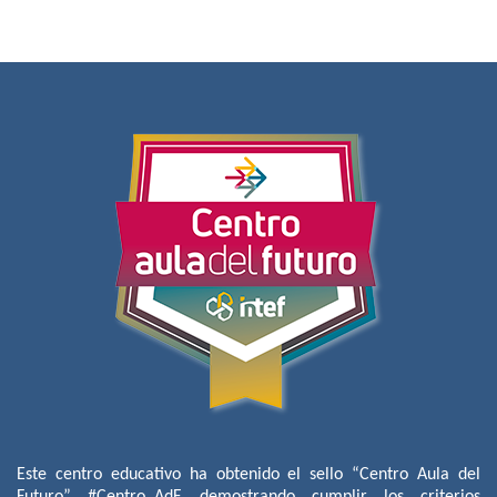
Este centro educativo ha obtenido el sello “Centro Aula del
Futuro” #Centro_AdF, demostrando cumplir los criterios