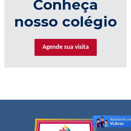
Conheça
nosso colégio
Agende sua visita