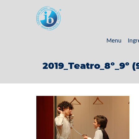
Menu
Ingr
2019_Teatro_8º_9º (