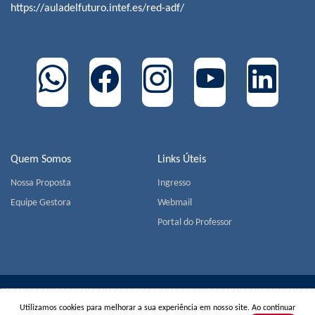
https://auladelfuturo.intef.es/red-adf/
Quem Somos
Links Úteis
Nossa Proposta
Ingresso
Equipe Gestora
Webmail
Portal do Professor
COLÉGIO MIGUEL DE CERVANTES | Av. Jorge João Saad,
Utilizamos cookies para melhorar a sua experiência em nosso site. Ao continuar
905 - Morumbi - CEP 05618-001 - São Paulo | Tel.:
+55(11)