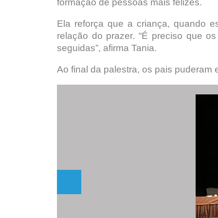
formação de pessoas mais felizes.
Ela reforça que a criança, quando
relação do prazer. “É preciso que o
seguidas”, afirma Tania.
Ao final da palestra, os pais puderam