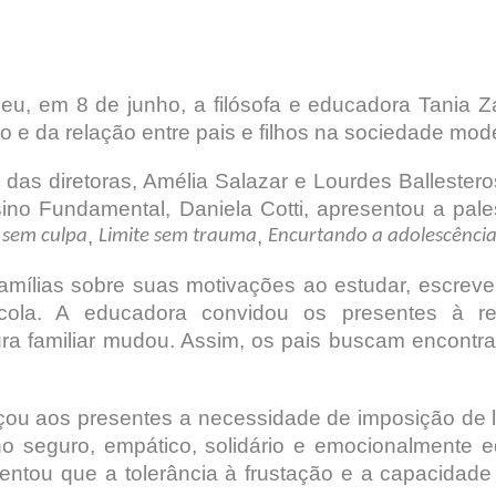
eu, em 8 de junho, a filósofa e educadora Tania Z
o e da relação entre pais e filhos na sociedade mod
das diretoras, Amélia Salazar e Lourdes Ballesteros
sino Fundamental, Daniela Cotti, apresentou a pa
,
,
 sem culpa
Limite sem trauma
Encurtando a adolescênci
 famílias sobre suas motivações ao estudar, escrev
escola. A educadora convidou os presentes à r
a familiar mudou. Assim, os pais buscam encontra
rçou aos presentes a necessidade de imposição de 
 seguro, empático, solidário e emocionalmente eq
entou que a tolerância à frustação e a capacidade d