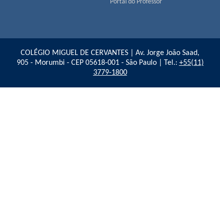
Portal do Professor
COLÉGIO MIGUEL DE CERVANTES | Av. Jorge João Saad,
905 - Morumbi - CEP 05618-001 - São Paulo | Tel.:
+55(11)
3779-1800