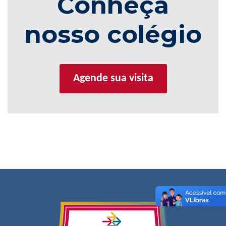
Conheça
nosso colégio
Agende sua visita