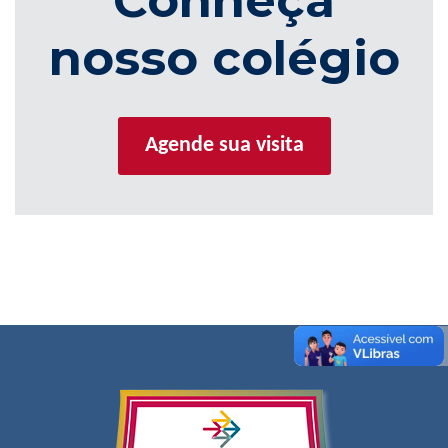
Conheça
nosso colégio
Agende sua visita