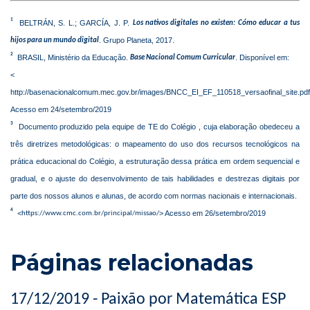
1
BELTRÁN, S. L.; GARCÍA, J. P.
Los nativos digitales no existen: Cómo educar a tus
. Grupo Planeta, 2017.
hijos para un mundo digital
2
BRASIL, Ministério da Educação.
. Disponível em:
Base Nacional Comum Curricular
<
http://basenacionalcomum.mec.gov.br/images/BNCC_EI_EF_110518_versaofinal_site.pd
Acesso em 24/setembro/2019
3
Documento produzido pela equipe de TE do Colégio , cuja elaboração obedeceu a
três diretrizes metodológicas: o mapeamento do uso dos recursos tecnológicos na
prática educacional do Colégio, a estruturação dessa prática em ordem sequencial e
gradual, e o ajuste do desenvolvimento de tais habilidades e destrezas digitais por
parte dos nossos alunos e alunas, de acordo com normas nacionais e internacionais.
4
<
> Acesso em 26/setembro/2019
https://www.cmc.com.br/principal/missao/
Páginas relacionadas
17/12/2019 - Paixão por Matemática ESP