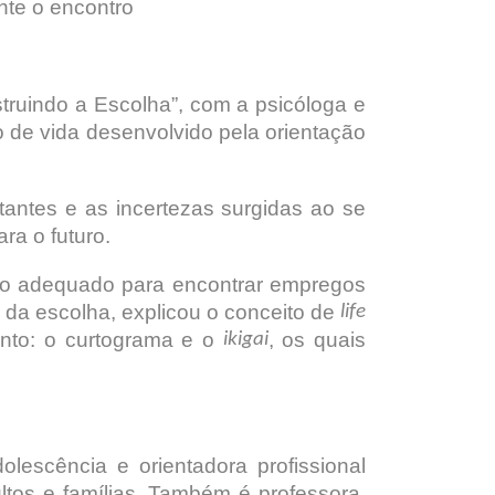
nte o encontro
truindo a Escolha”, com a psicóloga e
to de vida desenvolvido pela orientação
antes e as incertezas surgidas ao se
ra o futuro.
nho adequado para encontrar empregos
s da escolha, explicou o conceito de
life
ento: o curtograma e o
, os quais
ikigai
lescência e orientadora profissional
ltos e famílias. Também é professora,