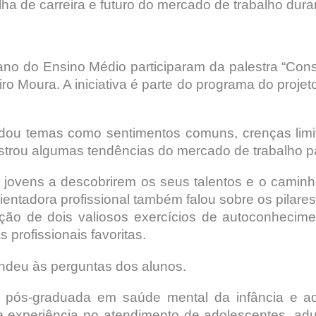
lha de carreira e futuro do mercado de trabalho dura
ano do Ensino Médio participaram da palestra “Cons
iro Moura. A iniciativa é parte do programa do proje
rdou temas como sentimentos comuns, crenças limit
strou algumas tendências do mercado de trabalho pa
s jovens a descobrirem os seus talentos e o cami
ientadora profissional também falou sobre os pilare
ação de dois valiosos exercícios de autoconhecim
 profissionais favoritas.
pondeu às perguntas dos alunos.
 pós-graduada em saúde mental da infância e ado
e experiência no atendimento de adolescentes, adu