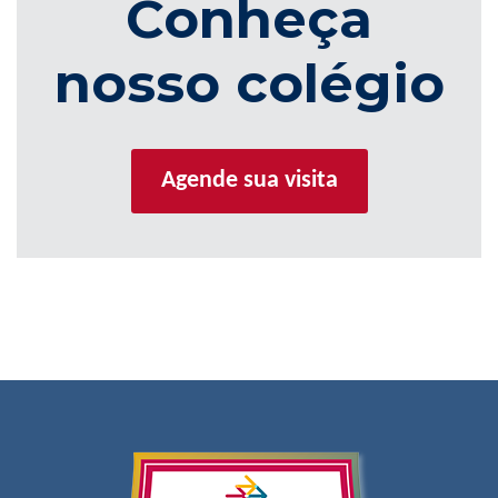
Conheça
nosso colégio
Agende sua visita