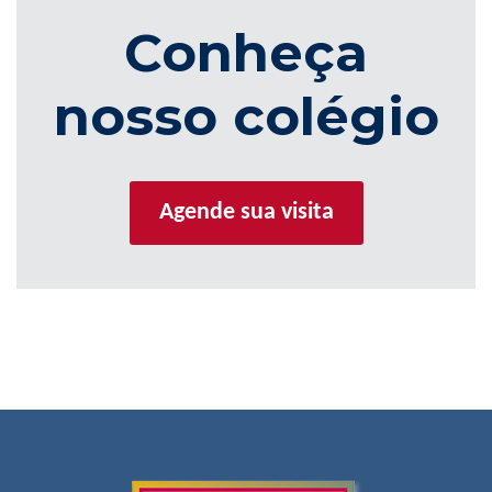
Conheça
nosso colégio
Agende sua visita