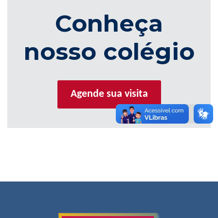
Conheça
nosso colégio
Agende sua visita