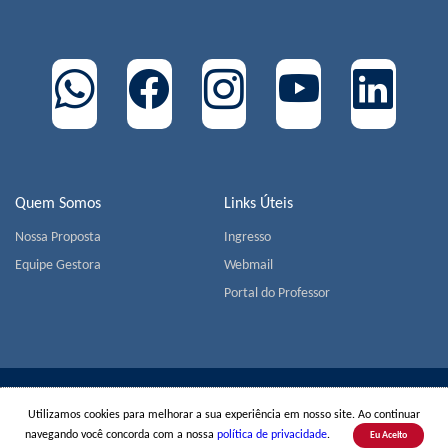
Quem Somos
Links Úteis
Nossa Proposta
Ingresso
Equipe Gestora
Webmail
Portal do Professor
COLÉGIO MIGUEL DE CERVANTES | Av. Jorge João Saad,
Utilizamos cookies para melhorar a sua experiência em nosso site. Ao continuar
905 - Morumbi - CEP 05618-001 - São Paulo | Tel.:
+55(11)
navegando você concorda com a nossa
política de privacidade
.
Eu Aceito
3779-1800