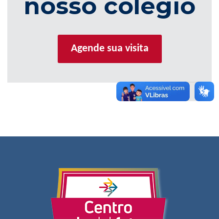
nosso colégio
Agende sua visita