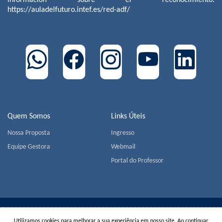
información sobre el reconocimiento:
https://auladelfuturo.intef.es/red-adf/
Quem Somos
Links Úteis
Nossa Proposta
Ingresso
Equipe Gestora
Webmail
Portal do Professor
COLÉGIO MIGUEL DE CERVANTES | Av. Jorge João Saad,
Utilizamos cookies para melhorar a sua experiência em nosso site. Ao continuar