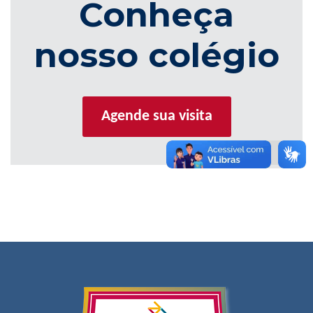
Conheça
nosso colégio
Agende sua visita