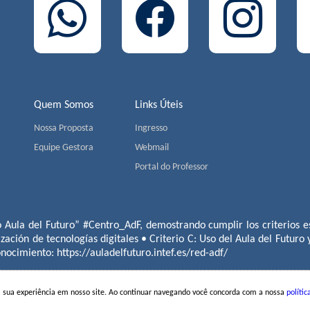
Quem Somos
Links Úteis
Nossa Proposta
Ingresso
Equipe Gestora
Webmail
Portal do Professor
o Aula del Futuro” #Centro_AdF, demostrando cumplir los criterios es
ización de tecnologías digitales • Criterio C: Uso del Aula del Futuro
conocimiento:
https://auladelfuturo.intef.es/red-adf/
a sua experiência em nosso site. Ao continuar navegando você concorda com a nossa
polític
S | Av. Jorge João Saad, 905 - Morumbi - CEP 05618-001 - São Pau