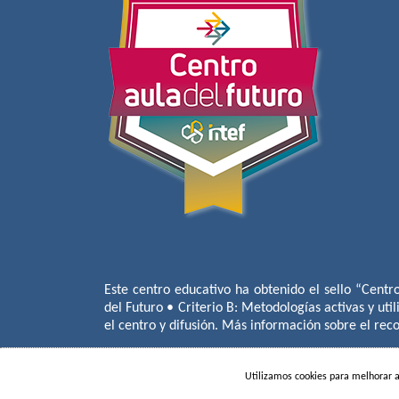
Este centro educativo ha obtenido el sello “Centr
del Futuro • Criterio B: Metodologías activas y util
el centro y difusión. Más información sobre el re
Utilizamos cookies para melhorar 
COLÉGIO MIGUEL DE CERVANTE