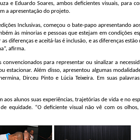
Souza e Eduardo Soares, ambos deficientes visuais, para 
om a apresentação do projeto.
dições Inclusivas, começou o bate-papo apresentando aos
ambém às minorias e pessoas que estejam em condições esp
 as diferenças e aceitá-las é inclusão, e as diferenças estã
a”, afirma.
 convencionados para representar ou sinalizar a necessid
ou estacionar. Além disso, apresentou algumas modalidade
lhermina, Dirceu Pinto e Lúcia Teixeira. Em suas palavr
 aos alunos suas experiências, trajetórias de vida e no esp
de equidade. “O deficiente visual não vê com os olhos, 