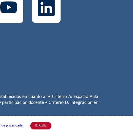
tablecidos en cuanto a: • Criterio A: Espacio Aula
 y participación docente • Criterio D: Integración en
a de privacidade
.
lo | Tel.:
+55(11) 3779-1800
Eu Aceito