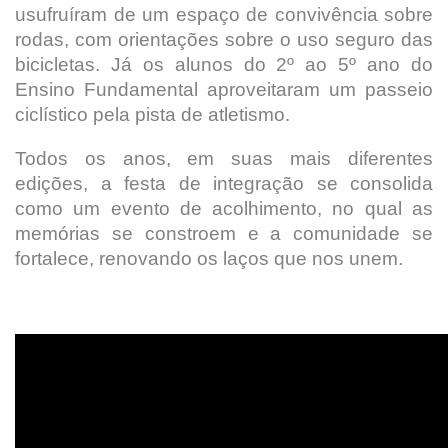
usufruíram de um espaço de convivência sobre
rodas, com orientações sobre o uso seguro das
bicicletas. Já os alunos do 2º ao 5º ano do
Ensino Fundamental aproveitaram um passeio
ciclístico pela pista de atletismo.
Todos os anos, em suas mais diferentes
edições, a festa de integração se consolida
como um evento de acolhimento, no qual as
memórias se constroem e a comunidade se
fortalece, renovando os laços que nos unem.