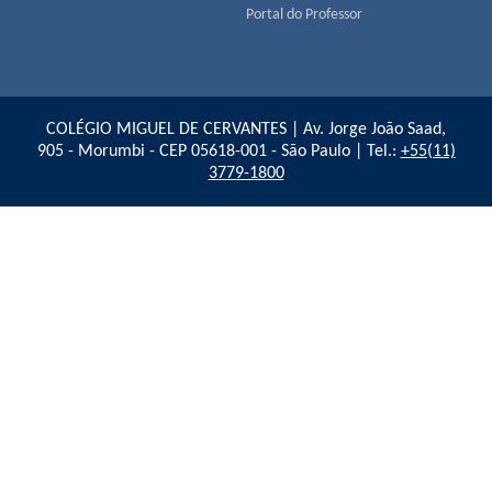
Portal do Professor
COLÉGIO MIGUEL DE CERVANTES | Av. Jorge João Saad,
905 - Morumbi - CEP 05618-001 - São Paulo | Tel.:
+55(11)
3779-1800