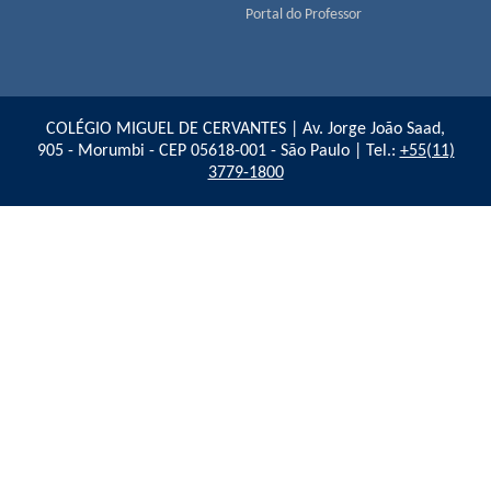
Portal do Professor
COLÉGIO MIGUEL DE CERVANTES | Av. Jorge João Saad,
905 - Morumbi - CEP 05618-001 - São Paulo | Tel.:
+55(11)
3779-1800