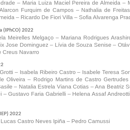
drade – Maria Luiza Maciel Pereira de Almeida – M
larcon Furquim de Campos – Nathalia de Freitas 
eida – Ricardo De Fiori Villa – Sofia Alvarenga Pra
ra (IPhCO) 2022
ela Meirelles Melgaço – Mariana Rodrigues Arashi
ix Jose Dominguez – Lívia de Souza Senise – Otávio B
ge Creus Navarro
22
i Grotti – Isabela Ribeiro Castro – Isabele Teresa 
 Oliveira – Rodrigo Martins de Castro Gertrudes
asile – Natalia Estrela Viana Cotias – Ana Beatri
– Gustavo Faria Gabrielli – Helena Assaf Andreott
MEP) 2022
f – Lucas Castro Neves Ipiña – Pedro Camussi