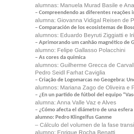
alumnas: Manuela Murad Basile e Ana
– Compreendendo as diferentes reações i
alumna: Giovanna Vidigal Reisen de 
– Comparación de los ecosistemas de Bos
alumnos: Eduardo Beyruti Ziggiatti e I
– Aprimorando um canhão magnético de 
alumno: Felipe Gallasso Polacchini
– As cores da química
alumnos: Guilherme Grecca de Carvalh
Pedro Seidl Farhat Caviglia
– Criação de Logomarcas no Geogebra: Un
alumnos: Mariana Zago de Oliveira e P
– ¿En un partido de fútbol del equipo “Va
alumna: Anna Valle Vaz e Alves
– ¿Cómo afecta el diámetro de una esfera 
alumno: Pedro Klingelfus Ganme
– Cálculo del volumen de la fase tran
alumno: Enrique Rocha Benatti