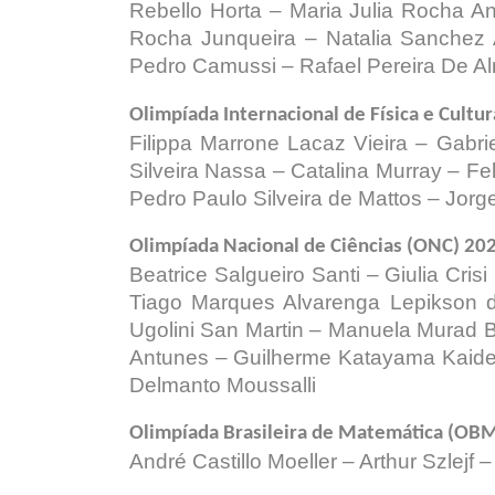
Rebello Horta – Maria Julia Rocha An
Rocha Junqueira – Natalia Sanchez A
Pedro Camussi – Rafael Pereira De Alm
Olimpíada Internacional de Física e Cultu
Filippa Marrone Lacaz Vieira – Gabri
Silveira Nassa – Catalina Murray – Fel
Pedro Paulo Silveira de Mattos – Jor
Olimpíada Nacional de Ciências (ONC) 20
Beatrice Salgueiro Santi – Giulia Cris
Tiago Marques Alvarenga Lepikson de
Ugolini San Martin – Manuela Murad B
Antunes – Guilherme Katayama Kaidei 
Delmanto Moussalli
Olimpíada Brasileira de Matemática (OB
André Castillo Moeller – Arthur Szlej