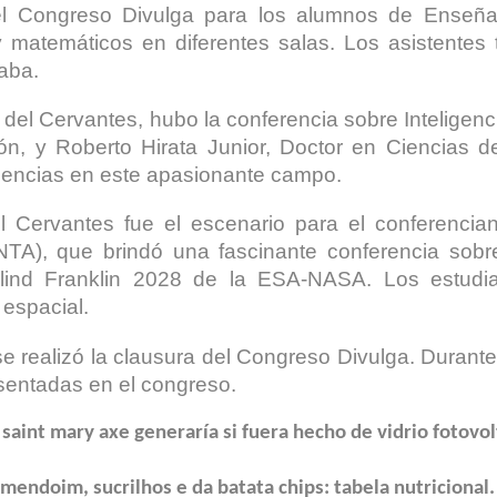
 el Congreso Divulga para los alumnos de Enseñan
y matemáticos en diferentes salas. Los asistentes 
saba.
 del Cervantes, hubo la conferencia sobre Inteligenci
n, y Roberto Hirata Junior, Doctor en Ciencias d
iencias en este apasionante campo.
del Cervantes fue el escenario para el conferencian
NTA), que brindó una fascinante conferencia sob
lind Franklin 2028 de la ESA-NASA. Los estudia
 espacial.
se realizó la clausura del Congreso Divulga. Durant
sentadas en el congreso.
0 saint mary axe generaría si fuera hecho de vidrio fotovol
mendoim, sucrilhos e da batata chips: tabela nutricional.