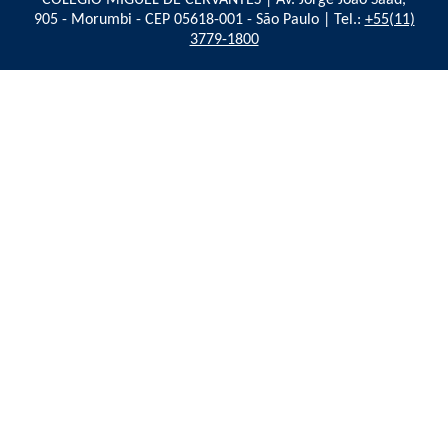
COLÉGIO MIGUEL DE CERVANTES | Av. Jorge João Saad,
905 - Morumbi - CEP 05618-001 - São Paulo | Tel.:
+55(11)
3779-1800