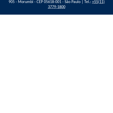
905 - Morumbi - CEP 05618-001 - São Paulo | Tel.:
+55(11)
3779-1800