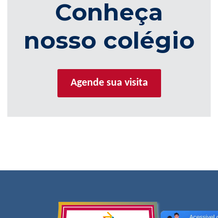
Conheça
nosso colégio
Agende sua visita